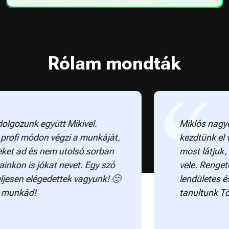
Rólam mondták
gozunk együtt Mikivel.
Miklós nagyon p
ofi módon végzi a munkáját,
kezdtünk el vele
et ad és nem utolsó sorban
most látjuk, ho
on is jókat nevet. Egy szó
vele. Rengeteg t
esen elégedettek vagyunk! 🙂
lendületes és 
unkád!
tanultunk Tőle.