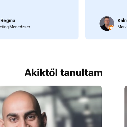
gina
Kálmán 
g Menedzser
Marketin
Akiktől tanultam