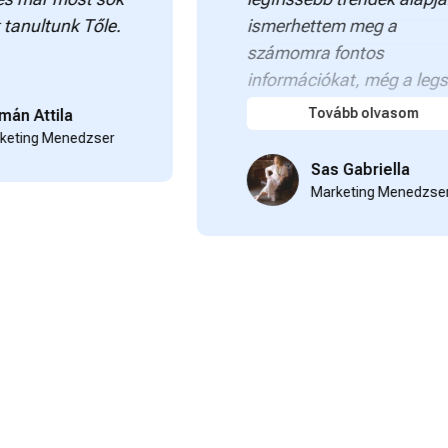
unk Tőle.
ismerhettem meg a
számomra fontos
információkat, még a legsz...
Tovább olvasom
tila
Menedzser
Sas Gabriella
Marketing Menedzser