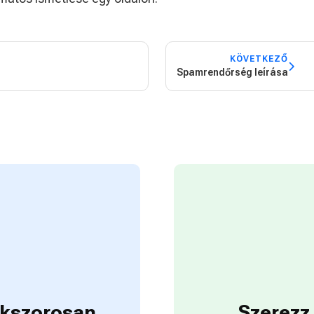
KÖVETKEZŐ
Spamrendőrség leírása
sokszorosan
Szerezz 