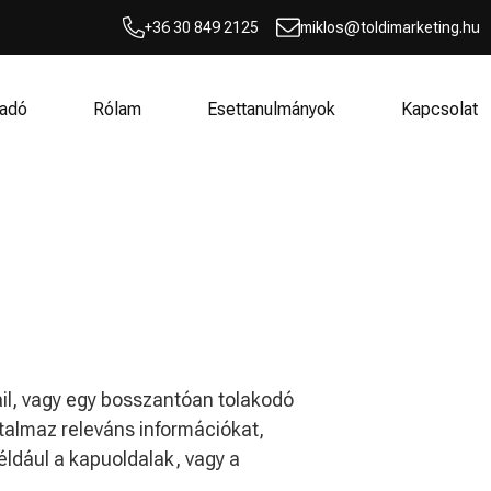
+36 30 849 2125
miklos@toldimarketing.hu
adó
Rólam
Esettanulmányok
Kapcsolat
il, vagy egy bosszantóan tolakodó
artalmaz releváns információkat,
éldául a kapuoldalak, vagy a