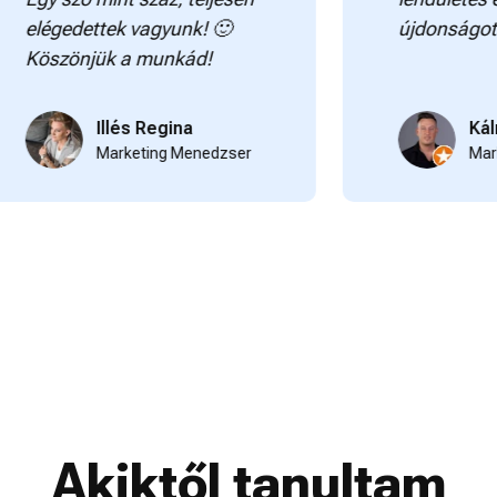
gedettek vagyunk! 🙂
újdonságot tanult
zönjük a munkád!
Illés Regina
Kálmán At
Marketing Menedzser
Marketing 
Akiktől tanultam