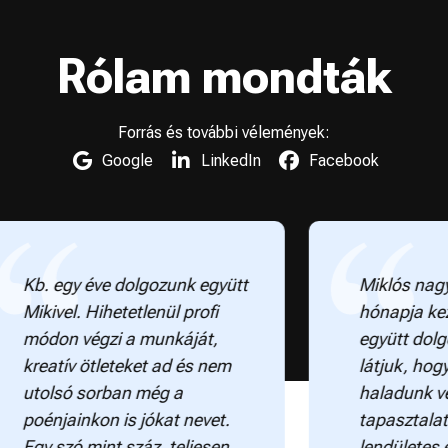
Rólam mondták
Forrás és további vélemények:
Google
LinkedIn
Facebook
 egy éve dolgozunk együtt
Miklós nagyon pro
ivel. Hihetetlenül profi
hónapja kezdtünk 
on végzi a munkáját,
együtt dolgozni, 
atív ötleteket ad és nem
látjuk, hogy a leg
lsó sorban még a
haladunk vele. R
njainkon is jókat nevet.
tapasztalattal ren
 szó mint száz, teljesen
lendületes és má