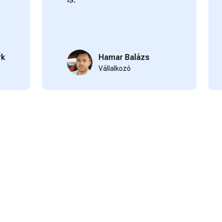
elé
Kös
Hamar Balázs
Vállalkozó