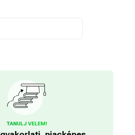
TANULJ VELEM!
gyakorlati, piacképes