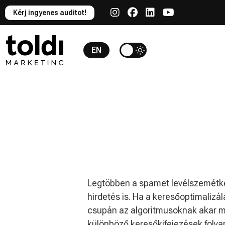
Kérj ingyenes auditot!
EN
Legtöbben a spamet levélszemétkén
hirdetés is. Ha a keresőoptimalizál
csupán az algoritmusoknak akar meg
különböző keresőkifejezések folya