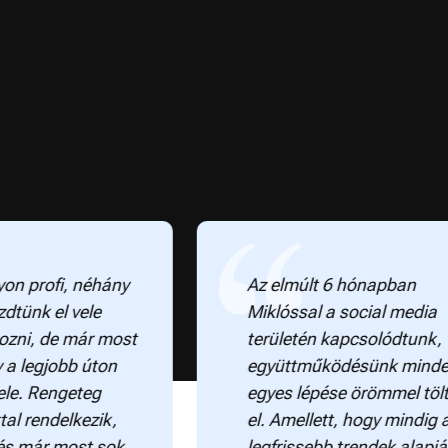
fi, néhány
Az elmúlt 6 hónapban
el vele
Miklóssal a social media
de már most
területén kapcsolódtunk,
jobb úton
együttműködésünk minden
engeteg
egyes lépése örömmel töltött
delkezik,
el. Amellett, hogy mindig a
r most sok
legfrissebb trendek alapján