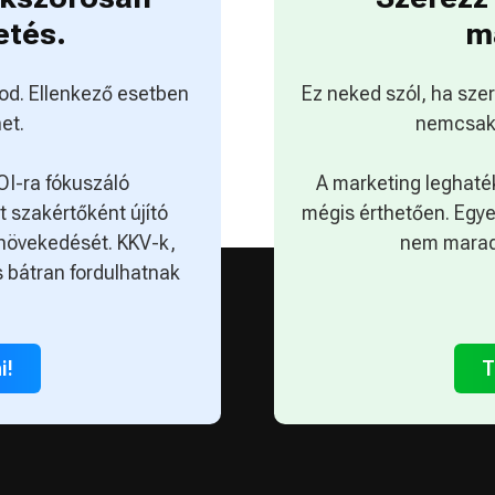
etés.
m
od. Ellenkező esetben
Ez neked szól, ha sze
et.
nemcsak
OI-ra fókuszáló
A marketing leghaté
 szakértőként újító
mégis érthetően. Egy
növekedését. KKV-k,
nem marad
 bátran fordulhatnak
i!
T