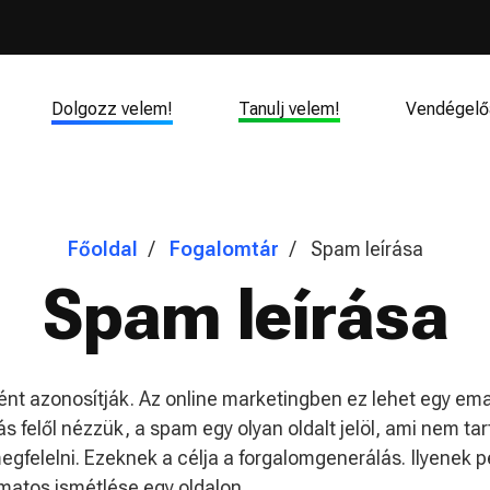
Dolgozz velem!
Tanulj velem!
Vendégelő
Főoldal
Fogalomtár
Spam leírása
Spam leírása
t azonosítják. Az online marketingben ez lehet egy ema
ás felől nézzük, a spam egy olyan oldalt jelöl, ami nem t
felelni. Ezeknek a célja a forgalomgenerálás. Ilyenek p
matos ismétlése egy oldalon.