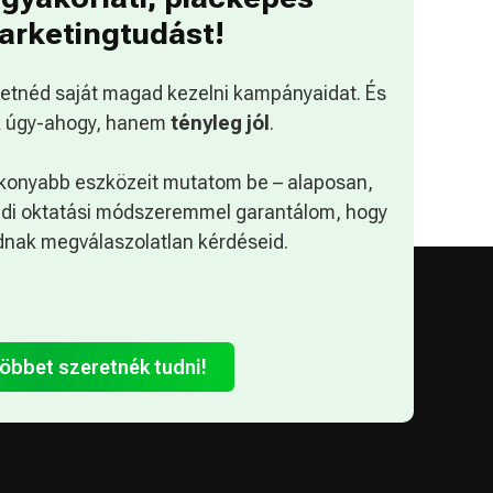
arketingtudást!
retnéd saját magad kezelni kampányaidat. És
 úgy-ahogy, hanem
tényleg jól
.
konyabb eszközeit mutatom be – alaposan,
edi oktatási módszeremmel garantálom, hogy
nak megválaszolatlan kérdéseid.
öbbet szeretnék tudni!