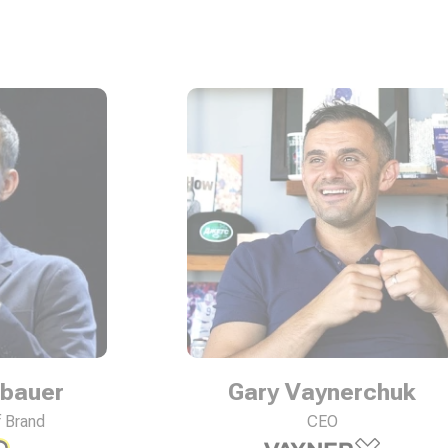
 Vaynerchuk
Neil Patel
CEO
Co-Founder