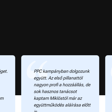
PPC kampányban dolgozunk
Kb.
együtt. Az első pillanattól
Mik
nagyon profi a hozzáállás, de
mód
sok hasznos tanácsot
kre
kaptam Miklóstól már az
uto
együttműködés aláírása előtt
poé
is.
Egy