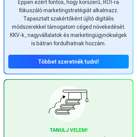
Éppen ezért fontos, hogy korszerű, ROI-ra
fókuszáló marketingstratégiát alkalmazz.
Tapasztalt szakértőként újító digitális
módszerekkel támogatom céged növekedését.
KKV-k, nagyvállalatok és marketingügynökségek
is bátran fordulhatnak hozzám.
Többet szeretnék tudni!
TANULJ VELEM!