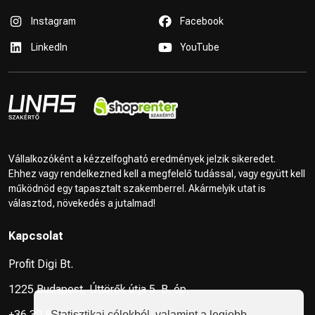
Instagram
Facebook
LinkedIn
YouTube
Vállalkozóként a kézzelfogható eredmények jelzik sikeredet.
Ehhez vagy rendelkezned kell a megfelelő tudással, vagy együtt kell
működnöd egy tapasztalt szakemberrel. Akármelyik utat is
választod, növekedés a jutalmad!
Kapcsolat
Profit Digi Bt.
1225 Budapest, Úttörők útja 5. B. ép.
+36 30 849 2125
Statisztikai célokból, valamint a legjobb