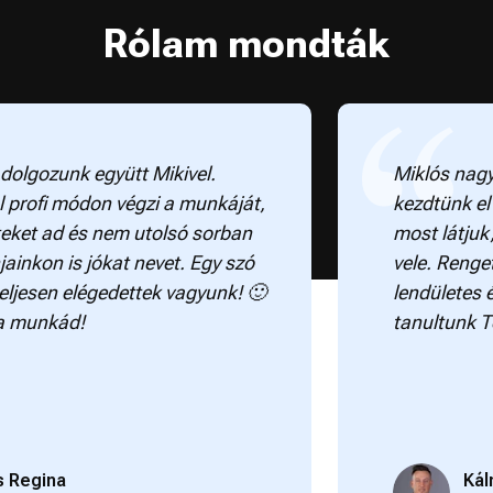
Rólam mondták
gozunk együtt Mikivel.
Miklós nagyon 
rofi módon végzi a munkáját,
kezdtünk el vel
et ad és nem utolsó sorban
most látjuk, h
kon is jókat nevet. Egy szó
vele. Rengeteg 
esen elégedettek vagyunk! 🙂
lendületes és 
unkád!
tanultunk Tőle.
egina
Kálmán 