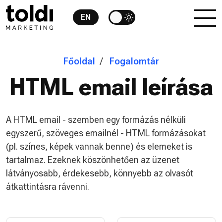
EN
Főoldal
Fogalomtár
HTML email leírása
A HTML email - szemben egy formázás nélküli
egyszerű, szöveges emailnél - HTML formázásokat
(pl. színes, képek vannak benne) és elemeket is
tartalmaz. Ezeknek köszönhetően az üzenet
látványosabb, érdekesebb, könnyebb az olvasót
átkattintásra rávenni.