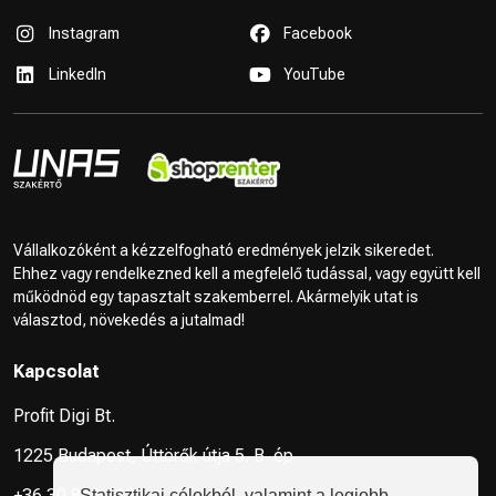
Instagram
Facebook
LinkedIn
YouTube
Vállalkozóként a kézzelfogható eredmények jelzik sikeredet.
Ehhez vagy rendelkezned kell a megfelelő tudással, vagy együtt kell
működnöd egy tapasztalt szakemberrel. Akármelyik utat is
választod, növekedés a jutalmad!
Kapcsolat
Profit Digi Bt.
1225 Budapest, Úttörők útja 5. B. ép.
+36 30 849 2125
Statisztikai célokból, valamint a legjobb