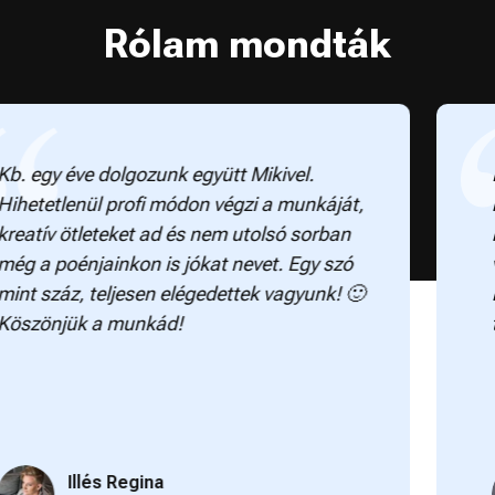
Rólam mondták
 egy éve dolgozunk együtt Mikivel.
Mik
etetlenül profi módon végzi a munkáját,
kez
atív ötleteket ad és nem utolsó sorban
mos
 a poénjainkon is jókat nevet. Egy szó
vel
t száz, teljesen elégedettek vagyunk! 🙂
len
zönjük a munkád!
tan
Illés Regina