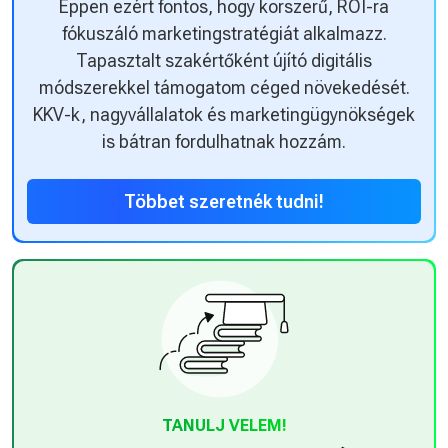
Éppen ezért fontos, hogy korszerű, ROI-ra
fókuszáló marketingstratégiát alkalmazz.
Tapasztalt szakértőként újító digitális
módszerekkel támogatom céged növekedését.
KKV-k, nagyvállalatok és marketingügynökségek
is bátran fordulhatnak hozzám.
Többet szeretnék tudni!
TANULJ VELEM!