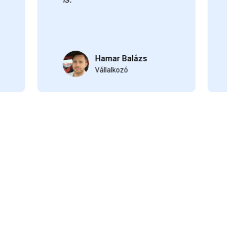
elége
Kösz
Hamar Balázs
Vállalkozó