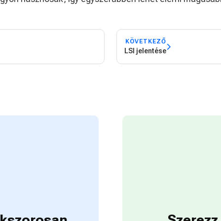
KÖVETKEZŐ
LSI jelentése
sokszorosan
Szerezz 