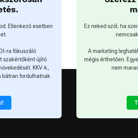
etés.
m
od. Ellenkező esetben
Ez neked szól, ha sze
et.
nemcsak
OI-ra fókuszáló
A marketing leghaté
 szakértőként újító
mégis érthetően. Egy
növekedését. KKV-k,
nem marad
 bátran fordulhatnak
i!
T