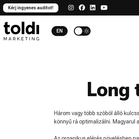
Kérj ingyenes auditot!
EN
Long t
Három vagy több szóból álló kulcs
könnyű rá optimalizálni. Magyarul 
Az organikus elérés növelésben na