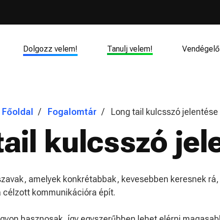
Dolgozz velem!
Tanulj velem!
Vendégelő
Főoldal
Fogalomtár
Long tail kulcsszó jelentése
ail kulcsszó jel
szavak, amelyek konkrétabbak, kevesebben keresnek rá, v
a célzott kommunikációra épít.
gyon hasznosak, így egyszerűbben lehet elérni magasabb