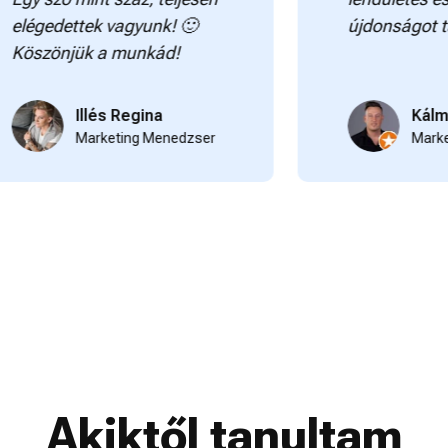
dettek vagyunk! 🙂
újdonságot tanultun
önjük a munkád!
Illés Regina
Kálmán Attil
Marketing Menedzser
Marketing Me
Akiktől tanultam