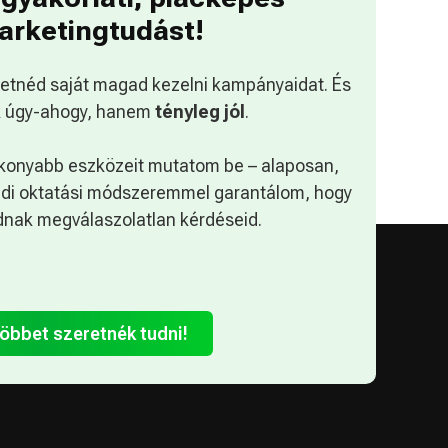
arketingtudást!
retnéd saját magad kezelni kampányaidat. És
 úgy-ahogy, hanem
tényleg jól
.
konyabb eszközeit mutatom be – alaposan,
edi oktatási módszeremmel garantálom, hogy
nak megválaszolatlan kérdéseid.
öbbet szeretnék tudni!