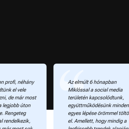
, néhány
Az elmúlt 6 hónapban
 vele
Miklóssal a social media
 már most
területén kapcsolódtunk,
bb úton
együttműködésünk minden
geteg
egyes lépése örömmel töltött
lkezik,
el. Amellett, hogy mindig a
most sok
legfrissebb trendek alapján