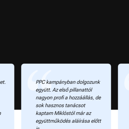
PPC kampányban dolgozunk
Kb. e
együtt. Az első pillanattól
Mikiv
nagyon profi a hozzáállás, de
módon
sok hasznos tanácsot
kreat
kaptam Miklóstól már az
utols
együttműködés aláírása előtt
poénj
is.
Egy s