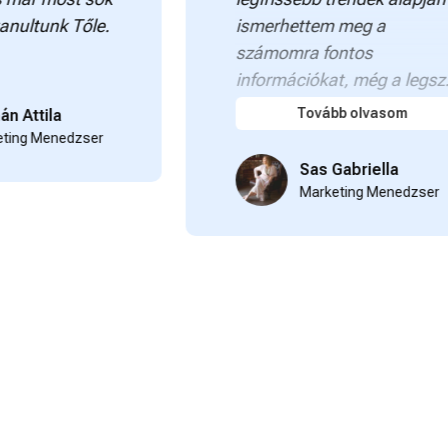
k Tőle.
ismerhettem meg a
számomra fontos
információkat, még a legsz...
Tovább olvasom
a
nedzser
Sas Gabriella
Marketing Menedzser