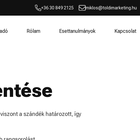
+36 30 849 2125
miklos@toldimarketing.hu
adó
Rólam
Esettanulmányok
Kapcsolat
entése
iszont a szándék határozott, így
 rangsorolást.