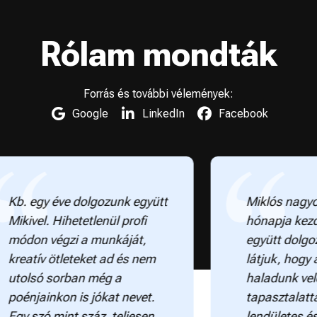
Rólam mondták
Forrás és további vélemények:
Google
LinkedIn
Facebook
gy éve dolgozunk együtt
Miklós nagyon profi
el. Hihetetlenül profi
hónapja kezdtünk el
 végzi a munkáját,
együtt dolgozni, de
ív ötleteket ad és nem
látjuk, hogy a legjo
ó sorban még a
haladunk vele. Ren
ainkon is jókat nevet.
tapasztalattal rende
zó mint száz, teljesen
lendületes és már 